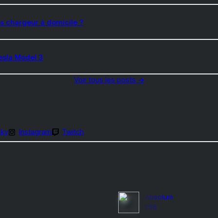
s chargeur à domicile ?
esla Model 3
Voir tous les posts
→
sky
Instagram
Twitch
Absolum
PS5