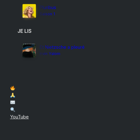
Pluribus
Saison 1
JE LIS
Et Nietzsche a pleuré
Irvin Yalom
YouTube