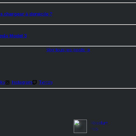
s chargeur à domicile ?
esla Model 3
Voir tous les posts
→
sky
Instagram
Twitch
Absolum
PS5