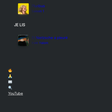
Pluribus
Saison 1
JE LIS
Et Nietzsche a pleuré
Irvin Yalom
YouTube