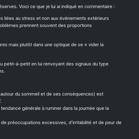
éserves. Voici ce que je lui ai indiqué en commentaire :
ies liées au stress et non aux événements extérieurs
 problèmes prennent souvent des proportions
res mais plutôt dans une optique de se « vider la
u petit-à-petit en lui renvoyant des signaux du type
es.
os autour du sommeil et de ses conséquences) est
f.
a tendance générale à ruminer dans la journée que la
e préoccupations excessives, d’irritabilité et de peur de