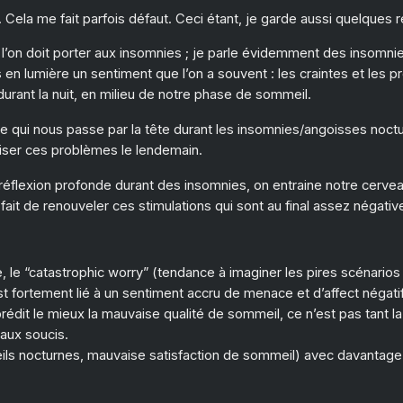
Cela me fait parfois défaut. Ceci étant, je garde aussi quelques r
e l’on doit porter aux insomnies ; je parle évidemment des insomn
 en lumière un sentiment que l’on a souvent : les craintes et les
urant la nuit, en milieu de notre phase de sommeil.
e qui nous passe par la tête durant les insomnies/angoisses noctu
viser ces problèmes le lendemain.
 réflexion profonde durant des insomnies, on entraine notre cervea
e fait de renouveler ces stimulations qui sont au final assez négativ
e, le “catastrophic worry” (tendance à imaginer les pires scénari
 fortement lié à un sentiment accru de menace et d’affect négati
rédit le mieux la mauvaise qualité de sommeil, ce n’est pas tant l
aux soucis.
ls nocturnes, mauvaise satisfaction de sommeil) avec davantage d