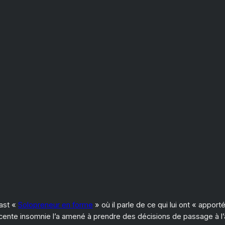
cast «
Solopreneur en forme
» où il parle de ce qui lui ont « apport
nte insomnie l’a amené à prendre des décisions de passage à l’