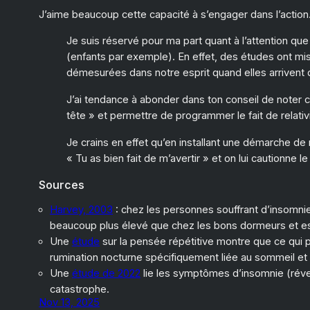
J’aime beaucoup cette capacité à s’engager dans l’action. 
Je suis réservé pour ma part quant à l’attention qu
(enfants par exemple). En effet, des études ont mis
démesurées dans notre esprit quand elles arrivent d
J’ai tendance à abonder dans ton conseil de noter c
tête » et permettre de programmer le fait de relati
Je crains en effet qu’en installant une démarche de
« Tu as bien fait de m’avertir » et on lui cautionne l
Sources
Harvey, 2003
: chez les personnes souffrant d’insomni
beaucoup plus élevé que chez les bons dormeurs et est
Une
étude
sur la pensée répétitive montre que ce qui p
rumination nocturne spécifiquement liée au sommeil et 
Une
étude de 2022
lie les symptômes d’insomnie (révei
catastrophe.
Nov 13, 2025