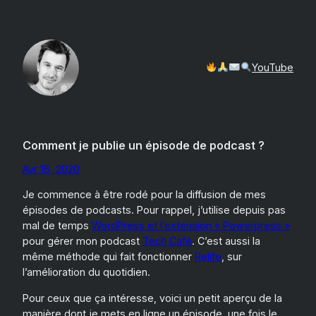
Aller
au
contenu
YouTube
Comment je publie un épisode de podcast ?
Avr 16, 2020
Je commence à être rodé pour la diffusion de mes
épisodes de podcasts. Pour rappel, j’utilise depuis pas
mal de temps
WordPress et l’extension « Powerpress »
pour gérer mon podcast
Tech Café
. C’est aussi la
même méthode qui fait fonctionner
Relife
, sur
l’amélioration du quotidien.
Pour ceux que ça intéresse, voici un petit aperçu de la
manière dont je mets en ligne un épisode, une fois le